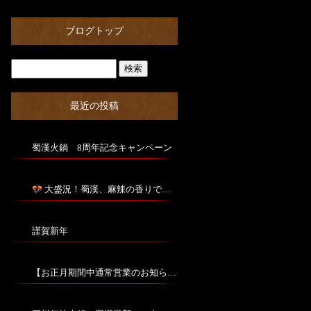
ブログトップ
最近の投稿
蜀漢火鍋 8周年記念キャンペーン
大盛況！蜀漢、麻辣の香りで大阪をアツくする！
謹賀新年
【お正月期間中通常営業のお知らせ】